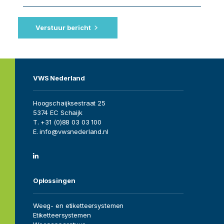
Verstuur bericht
VWS Nederland
Hoogschaijksestraat 25
5374 EC Schaijk
T. +31 (0)88 03 03 100
E. info@vwsnederland.nl
Home
Oplossingen
Vacatures
Weeg- en etiketteersystemen
Etiketteersystemen
Over ons