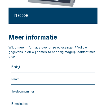
IT8000E
Meer informatie
Wilt u meer informatie over onze oplossingen? Vul uw
gegevens in en wij nemen zo spoedig mogelijk contact met
u op.
Call
me
back
by
fax