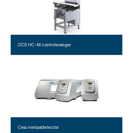
OCS HC-M controleweger
Ceia metaaldetector