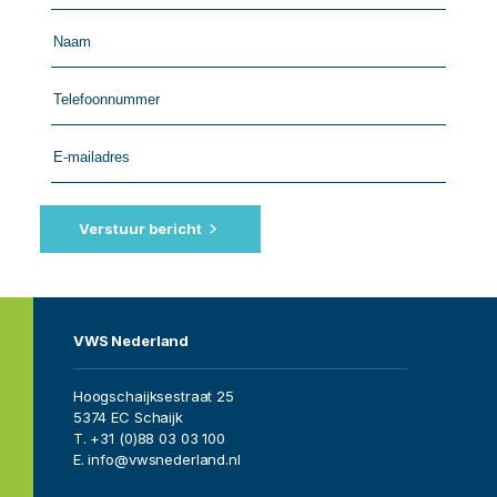
me
back
by
fax
Verstuur bericht
VWS Nederland
Hoogschaijksestraat 25
5374 EC Schaijk
T. +31 (0)88 03 03 100
E. info@vwsnederland.nl