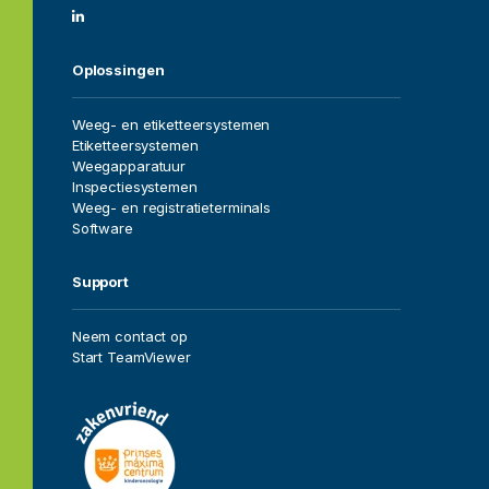
Home
Oplossingen
Vacatures
Weeg- en etiketteersystemen
Etiketteersystemen
Over ons
Weegapparatuur
Inspectiesystemen
Oplossingen
Weeg- en registratieterminals
Software
Sectoren
Support
Projecten
Neem contact op
Start TeamViewer
Service
Dealers
Contact