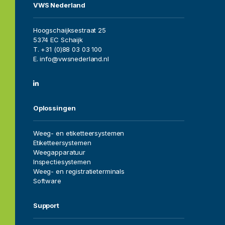
VWS Nederland
Hoogschaijksestraat 25
5374 EC Schaijk
T. +31 (0)88 03 03 100
E. info@vwsnederland.nl
Home
Oplossingen
Vacatures
Weeg- en etiketteersystemen
Etiketteersystemen
Over ons
Weegapparatuur
Inspectiesystemen
Oplossingen
Weeg- en registratieterminals
Software
Sectoren
Support
Projecten