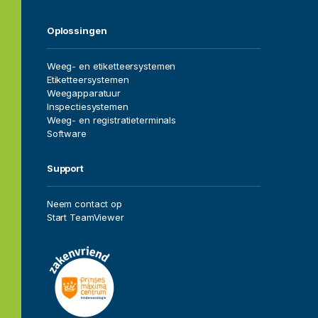
Home
Oplossingen
Vacatures
Weeg- en etiketteersystemen
Etiketteersystemen
Over ons
Weegapparatuur
Inspectiesystemen
Oplossingen
Weeg- en registratieterminals
Software
Sectoren
Support
Projecten
Neem contact op
Start TeamViewer
Service
Dealers
Contact