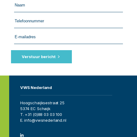
back
by
fax
Verstuur bericht
VWS Nederland
Hoogschaijksestraat 25
5374 EC Schaijk
T. +31 (0)88 03 03 100
E. info@vwsnederland.nl