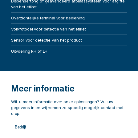
Dispensertong of geavanceerd afblaassysteem voor afgifte
van het etiket
Overzichtelijke terminal voor bediening
Vorkfotocel voor detectie van het etiket
Sensor voor detectie van het product
Uitvoering RH of LH
Meer informatie
Wilt u meer informatie over onze oplossingen? Vul uw
gegevens in en wij nemen zo spoedig mogelijk contact met
u op.
Call
me