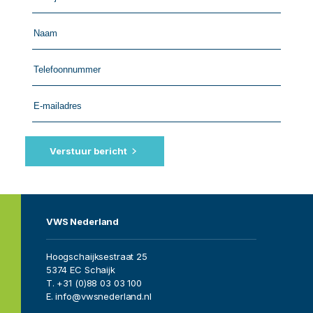
me
back
by
fax
Verstuur bericht
VWS Nederland
Hoogschaijksestraat 25
5374 EC Schaijk
T. +31 (0)88 03 03 100
E. info@vwsnederland.nl