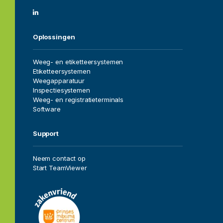
Home
Oplossingen
Vacatures
Weeg- en etiketteersystemen
Etiketteersystemen
Over ons
Weegapparatuur
Inspectiesystemen
Oplossingen
Weeg- en registratieterminals
Software
Sectoren
Support
Projecten
Neem contact op
Start TeamViewer
Service
Dealers